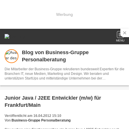
Werbung
MENU
Blog von Business-Gruppe
Personalberatung
Die Mitarbeiter der Business-Gruppe rekrutieren bundesweit Experten für die
Branchen IT, neue Medien, Marketing und Design. Wir beraten und
unterstützen StartUps und mittelständige Unternehmen bei der
Personalbeschaffung. Unsere Mandanten beauftragen uns mit der
Personalsuche und -auswahl sowie mit den ersten Vorgesprächen mit den
Experten
Junior Java / J2EE Entwickler (m/w) für
Frankfurt/Main
Veröffentlicht am 16.04.2012 15:10
Von
Business-Gruppe Personalberatung