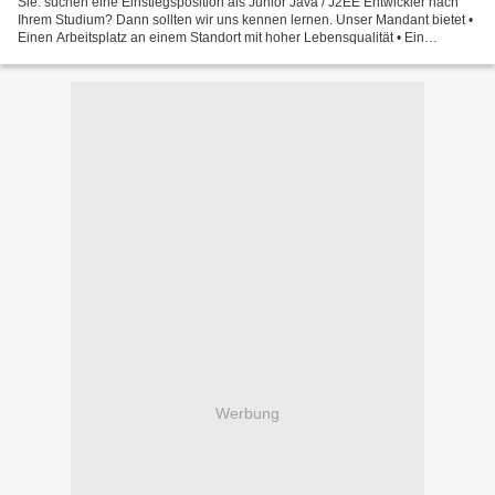
Sie: suchen eine Einstiegsposition als Junior Java / J2EE Entwickler nach
Ihrem Studium? Dann sollten wir uns kennen lernen. Unser Mandant bietet •
Einen Arbeitsplatz an einem Standort mit hoher Lebensqualität • Ein
hervorragendes Betriebsklima, in dem...
Werbung